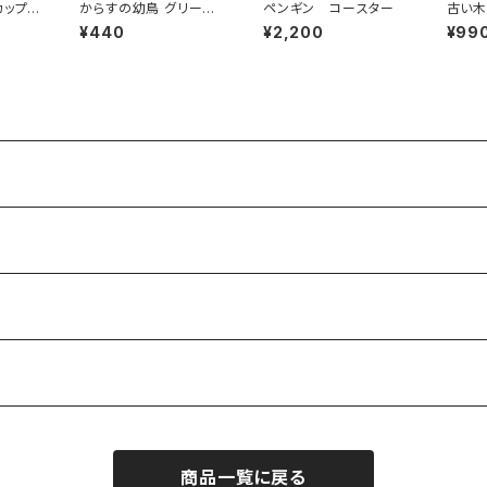
カップル
からすの幼鳥 グリーテ
ペンギン コースター
古い木
ード
ィングカード 友への贈
A5
¥440
¥2,200
¥99
り物(メール便可)
商品一覧に戻る