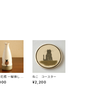
 花瓶 一輪挿し フ
ねこ コースター
ベース
000
¥2,200