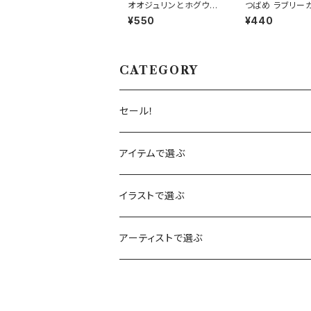
オオジュリンとホグウィ
つばめ ラブリー
ードとワイルドフラワ
グリーティングカ
¥550
¥440
ー 夏 カード (メール
(メール便可)
便可)
CATEGORY
セール！
アイテムで選ぶ
カレンダー
イラストで選ぶ
カード
赤りす
アーティストで選ぶ
バースデーカード
木製メッセージカード
あひる
ハナ・ロングミュア