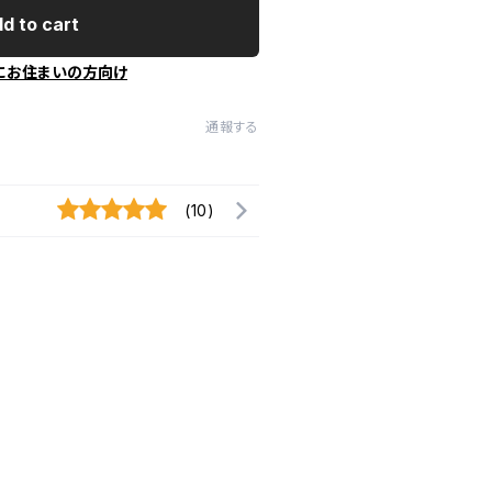
d to cart
にお住まいの方向け
通報する
(10)