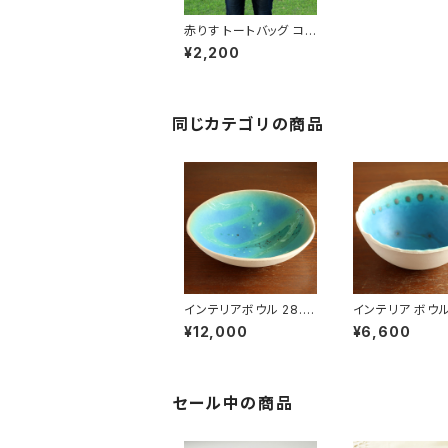
赤りす トートバッグ コッ
トン
¥2,200
同じカテゴリの商品
インテリアボウル 28.5
インテリア ボウル
cm ディスプレイ デコレ
ディスプレイ デ
¥12,000
¥6,600
ーション 陶器製 ハンド
ョン 小物入れ 
メイド オブジェ 置物 ナ
ハンドメイド オ
チュラル
置物 ナチュラル
セール中の商品