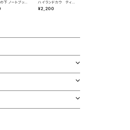
の下 ノートブック
ハイランドカウ ティー
 (メール便可)
タオル コットン
0
¥2,200