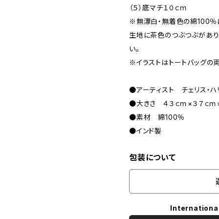
（５）底マチ１０ｃｍ
※無漂白・無着色の綿100％
生地に茶色のつぶつぶがあり
い。
※イラストはトートバッグの両
●アーティスト チェリス・ハ
●大きさ ４３ｃｍ×３７ｃｍ
●素材 綿100％
●インド製
包装について
Internationa