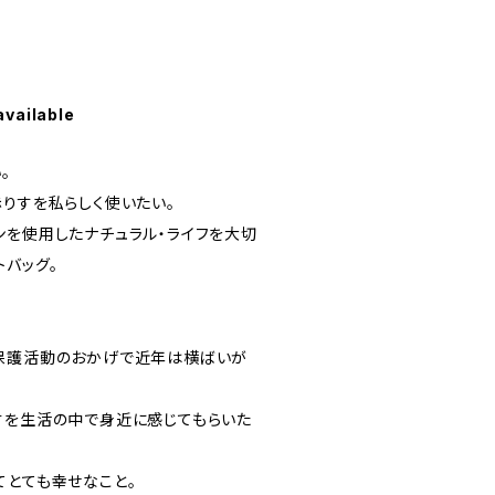
available
。
赤りすを私らしく使いたい。
ンを使用したナチュラル・ライフを大切
バッグ。
保護活動のおかげで近年は横ばいが
すを生活の中で身近に感じてもらいた
てとても幸せなこと。