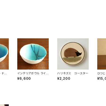
 ドット
インテリアボウル ライン
ハリネズミ コースター
ひつじ
コレーシ
ディスプレイ デコレーシ
ラワー
¥6,600
¥2,200
¥15,
陶器製
ョン 小物入れ 陶器製
ブジェ
ハンドメイド オブジェ
置物 ナチュラル