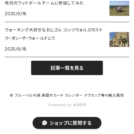
地元のフットボールチームに参加してみた
野鳥
2025/9/18
レターセット
しか
トレバー・リリストン
花
ウォーキング大好きなおじさん コッツウォルズのスト
マグカップ
つばめ
ジュリー・ジョージ
ウ・オン・ザ・ウォールドにて
多目的
2025/9/18
ビアマグ
ねこ
生きものたちのガーデンシリーズ
記事一覧を見る
コースター
パフィン
ミニボウル、ボウル
ハリネズミ
© ブルーベルの森 英国のカード カレンダー マグカップ等の輸入販売
Powered by
トートバッグ
ひつじ
ショップに質問する
ティータオル
ふくろう