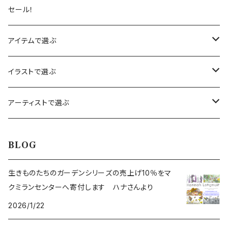
セール！
アイテムで選ぶ
カレンダー
イラストで選ぶ
カード
赤りす
アーティストで選ぶ
バースデーカード
木製メッセージカード
あひる
ハナ・ロングミュア
BLOG
サンキューカード
ノートブック
うさぎ
サラ・ビリンガム
生きものたちのガーデンシリーズの売上げ10％をマ
クミランセンターへ寄付します ハナさんより
ミニカード
メモ帳 ブロックメモ
きつね
チェリス・ハリソン
2026/1/22
動物
しおり ブックマーク
くじら
デニス・ハドルストン