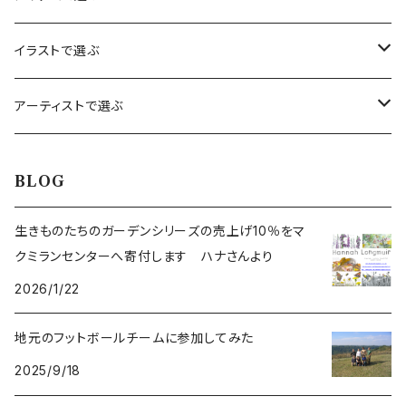
カレンダー
イラストで選ぶ
カード
赤りす
アーティストで選ぶ
バースデーカード
木製メッセージカード
あひる
ハナ・ロングミュア
BLOG
サンキューカード
ノートブック
うさぎ
サラ・ビリンガム
生きものたちのガーデンシリーズの売上げ10％をマ
クミランセンターへ寄付します ハナさんより
ミニカード
メモ帳 ブロックメモ
きつね
チェリス・ハリソン
2026/1/22
動物
しおり ブックマーク
くじら
デニス・ハドルストン
地元のフットボールチームに参加してみた
野鳥
2025/9/18
レターセット
しか
トレバー・リリストン