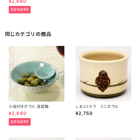
¥2,640
20%OFF
同じカテゴリの商品
小皿付きボウル 溶岩釉
しまふくろう ミニボウル
¥2,640
¥2,750
20%OFF