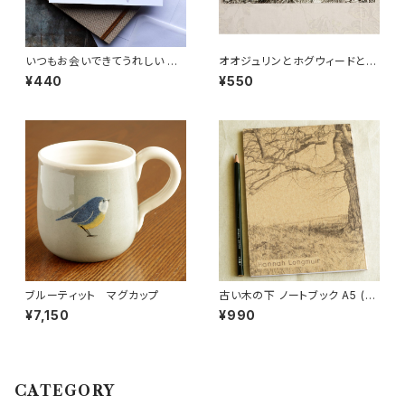
いつもお会いできてうれしい 犬
オオジュリンとホグウィードとワ
のウェルカム 犬 グリーティン
イルドフラワー 夏 カード (メ
¥440
¥550
グカード (メール便可)
ール便可)
ブルーティット マグカップ
古い木の下 ノートブック A5 (メ
ール便可)
¥7,150
¥990
CATEGORY