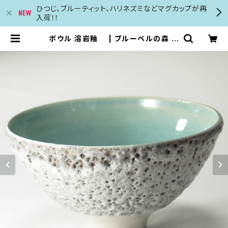
ひつじ、ブルーティット、ハリネズミなどマグカップが再
入荷！！
ボウル 溶岩釉 | ブルーベルの森 英
国のカード カレンダー マグカップ等
の輸入販売