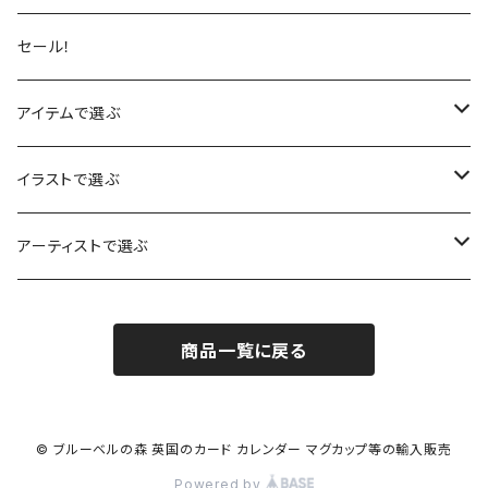
セール！
アイテムで選ぶ
カレンダー
イラストで選ぶ
カード
赤りす
アーティストで選ぶ
バースデーカード
木製メッセージカード
あひる
ハナ・ロングミュア
商品一覧に戻る
サンキューカード
ノートブック
うさぎ
サラ・ビリンガム
ミニカード
メモ帳 ブロックメモ
きつね
チェリス・ハリソン
© ブルーベルの森 英国のカード カレンダー マグカップ等の輸入販売
Powered by