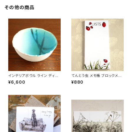
その他の商品
インテリアボウル ライン ディス
てんとう虫 メモ帳 ブロックメモ
プレイ デコレーション 小物入れ
おしゃれ かわいい (メール便可)
¥6,600
¥880
陶器製 ハンドメイド オブジェ
置物 ナチュラル