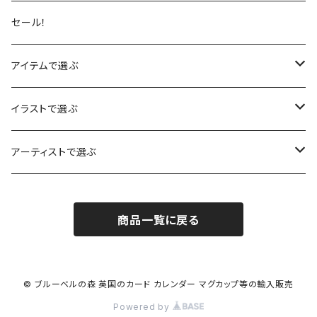
セール！
アイテムで選ぶ
カレンダー
イラストで選ぶ
カード
赤りす
アーティストで選ぶ
バースデーカード
木製メッセージカード
あひる
ハナ・ロングミュア
商品一覧に戻る
サンキューカード
ノートブック
うさぎ
サラ・ビリンガム
ミニカード
メモ帳 ブロックメモ
きつね
チェリス・ハリソン
© ブルーベルの森 英国のカード カレンダー マグカップ等の輸入販売
Powered by
動物