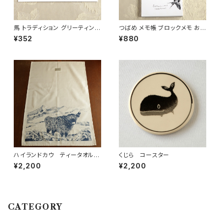
馬 トラディション グリーティング
つばめ メモ帳 ブロックメモ おし
カード (メール便可)
ゃれ かわいい (メール便可)
¥352
¥880
ハイランドカウ ティータオル
くじら コースター
コットン
¥2,200
¥2,200
CATEGORY