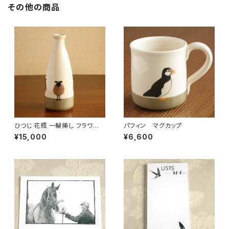
その他の商品
ひつじ 花瓶 一輪挿し フラワー
パフィン マグカップ
ベース
¥15,000
¥6,600