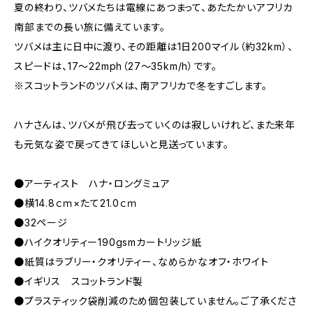
夏の終わり、ツバメたちは電線にあつまって、あたたかいアフリカ
南部までの長い旅に備えています。
ツバメは主に日中に渡り、その距離は1日200マイル（約32km）、
スピードは、17～22mph（27～35km/h）です。
※スコットランドのツバメは、南アフリカで冬をすごします。
ハナさんは、ツバメが飛び去っていくのは寂しいけれど、また来年
も元気な姿で戻ってきてほしいと見送っています。
●アーティスト ハナ・ロングミュア
●横14.8ｃｍ×たて21.0ｃｍ
●32ページ
●ハイクオリティー190gsmカートリッジ紙
●紙質はラブリー・クオリティー、なめらかなオフ・ホワイト
●イギリス スコットランド製
●プラスティック袋削減のため個包装していません。ご了承くださ