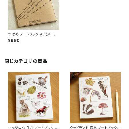
つばめ ノートブック A5 (メール
便可)
¥990
同じカテゴリの商品
ヘッジロウ 生垣 ノートブック メ
ウッドランド 森林 ノートブック