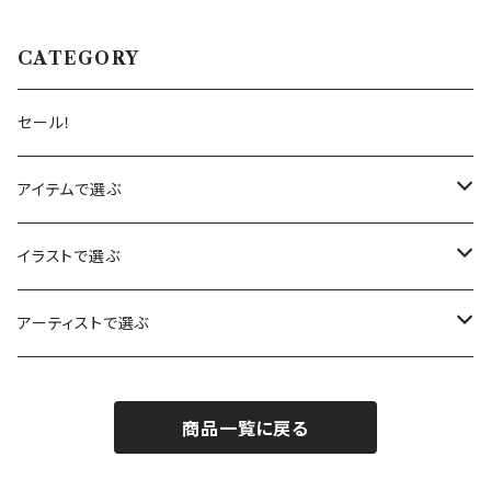
CATEGORY
セール！
アイテムで選ぶ
カレンダー
イラストで選ぶ
カード
赤りす
アーティストで選ぶ
バースデーカード
木製メッセージカード
あひる
ハナ・ロングミュア
商品一覧に戻る
サンキューカード
ノートブック
うさぎ
サラ・ビリンガム