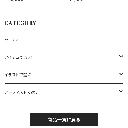
ト 春（メール便可）
CATEGORY
セール！
アイテムで選ぶ
カレンダー
イラストで選ぶ
カード
赤りす
アーティストで選ぶ
バースデーカード
木製メッセージカード
あひる
ハナ・ロングミュア
商品一覧に戻る
サンキューカード
ノートブック
うさぎ
サラ・ビリンガム